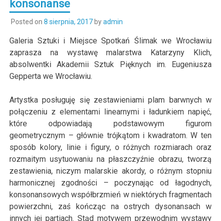
konsonanse
Posted on
8 sierpnia, 2017
by
admin
Galeria Sztuki i Miejsce Spotkań Ślimak
we Wrocławiu
zaprasza na wystawę malarstwa Katarzyny Klich,
absolwentki Akademii Sztuk Pięknych im. Eugeniusza
Gepperta we Wrocławiu.
Artystka posługuję się zestawieniami plam barwnych w
połączeniu z elementami linearnymi i ładunkiem napięć,
które odpowiadają podstawowym figurom
geometrycznym – głównie trójkątom i kwadratom. W ten
sposób kolory, linie i figury, o różnych rozmiarach oraz
rozmaitym usytuowaniu na płaszczyźnie obrazu, tworzą
zestawienia, niczym malarskie akordy, o różnym stopniu
harmonicznej zgodności – poczynając od łagodnych,
konsonansowych współbrzmień w niektórych fragmentach
powierzchni, zaś kończąc na ostrych dysonansach w
innych jej partiach. Stąd motywem przewodnim wystawy