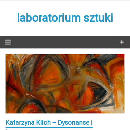
Skip
to
laboratorium sztuki
content
Katarzyna Klich – Dysonanse i