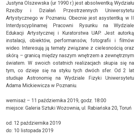
Justyna Olszewska (ur 1990 r.) jest absolwentką Wydziału
Rzeźby i Działań Przestrzennych Uniwersytetu
Artystycznego w Poznaniu. Obecnie jest asystentką w II
Interdyscyplinarnej Pracowni Rysunku na Wydziale
Edukacji Artystycznej i Kuratorstwa UAP. Jest autorką
instalacji, obiektów, performansów, fotografii i filmów
wideo. Interesują ją tematy związane z cielesnością oraz
skórą – granicą między naszym wnętrzem a zewnętrznym
światem. W swoich ostatnich realizacjach skupia się na
tym, co dzieje się na styku tych dwóch sfer. Od 2 lat
studiuje Astronomię na Wydziale Fizyki Uniwersytetu
Adama Mickiewicza w Poznaniu.
wernisaż –
11
października
2019
, godz. 18:00
miejsce:
Galeria Sztuki Wozownia, ul. Rabiańska 20, Toruń
od:
12
października
2019
do:
10
listopada
2019