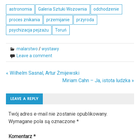
astronomia
Galeria Sztuki Wozownia
odchodzenie
proces znikania
przemijanie
przyroda
psychizacja pejzażu
Toruń
malarstwo
/
wystawy
Leave a comment
« Wilhelm Sasnal, Artur Żmijewski
Nawigacja
Miriam Cahn – Ja, istota ludzka »
wpisu
LEAVE A REPLY
Twój adres e-mail nie zostanie opublikowany.
Wymagane pola są oznaczone
*
Komentarz
*