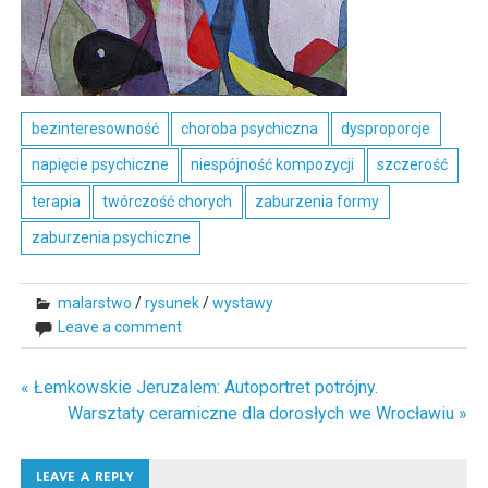
bezinteresowność
choroba psychiczna
dysproporcje
napięcie psychiczne
niespójność kompozycji
szczerość
terapia
twórczość chorych
zaburzenia formy
zaburzenia psychiczne
malarstwo
/
rysunek
/
wystawy
Leave a comment
« Łemkowskie Jeruzalem: Autoportret potrójny.
Nawigacja
Warsztaty ceramiczne dla dorosłych we Wrocławiu »
wpisu
LEAVE A REPLY