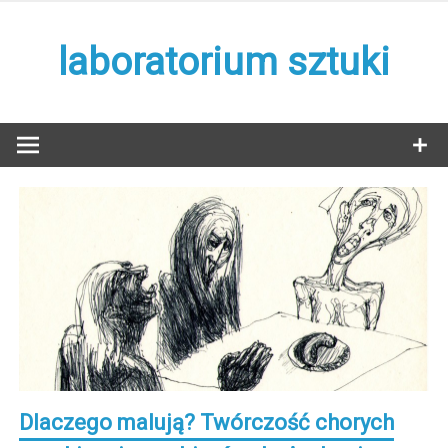
Skip
to
laboratorium sztuki
content
Dlaczego malują? Twórczość chorych