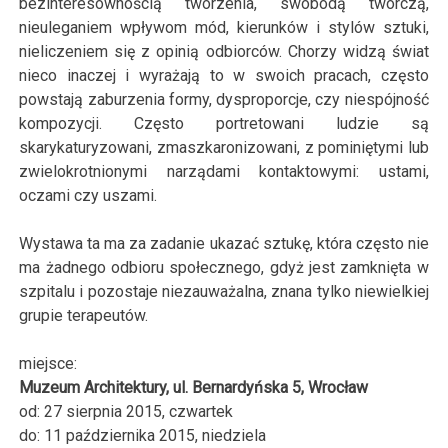
bezinteresownością tworzenia, swobodą twórczą,
nieuleganiem wpływom mód, kierunków i stylów sztuki,
nieliczeniem się z opinią odbiorców. Chorzy widzą świat
nieco inaczej i wyrażają to w swoich pracach, często
powstają zaburzenia formy, dysproporcje, czy niespójność
kompozycji. Często portretowani ludzie są
skarykaturyzowani, zmaszkaronizowani, z pominiętymi lub
zwielokrotnionymi narządami kontaktowymi: ustami,
oczami czy uszami.
Wystawa ta ma za zadanie ukazać sztukę, która często nie
ma żadnego odbioru społecznego, gdyż jest zamknięta w
szpitalu i pozostaje niezauważalna, znana tylko niewielkiej
grupie terapeutów.
miejsce:
Muzeum Architektury, ul. Bernardyńska 5, Wrocław
od: 27
sierpnia
2015
,
czwartek
do:
11
października
2015
,
niedziela