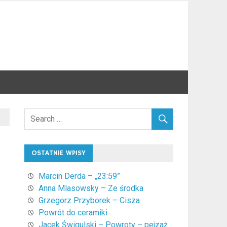
OSTATNIE WPISY
Marcin Derda – „23:59”
Anna Mlasowsky – Ze środka
Grzegorz Przyborek – Cisza
Powrót do ceramiki
Jacek Świgulski – Powroty – pejzaż