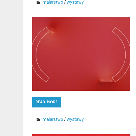
malarstwo
/
wystawy
READ MORE
malarstwo
/
wystawy