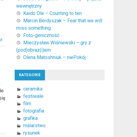
wewnętrzny
Kaido Ole – Counting to ten
Marcin Berdyszak – Fear that we will
miss something
Foto-geniczność
nt
Mieczysław Wiśniewski – gry z
(pod)obraz(i)em
Olena Matoshniuk – niePokój
KATEGORIE
a
ceramika
le
festiwale
się
film
fotografia
grafika
malarstwo
rysunek