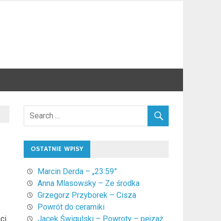
OSTATNIE WPISY
Marcin Derda – „23:59”
Anna Mlasowsky – Ze środka
Grzegorz Przyborek – Cisza
Powrót do ceramiki
ci
Jacek Świgulski – Powroty – pejzaż