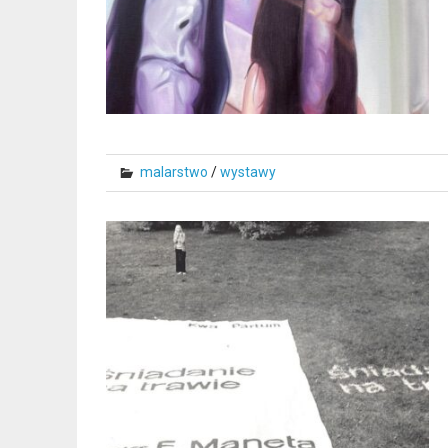
malarstwo
/
wystawy