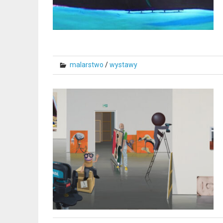
malarstwo
/
wystawy