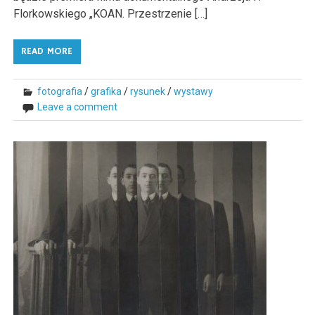
Florkowskiego „KOAN. Przestrzenie […]
READ MORE
fotografia
/
grafika
/
rysunek
/
wystawy
Leave a comment