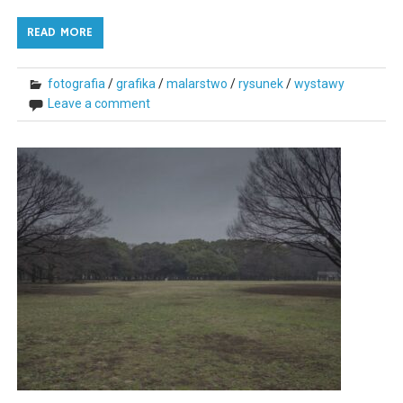
READ MORE
fotografia
/
grafika
/
malarstwo
/
rysunek
/
wystawy
Leave a comment