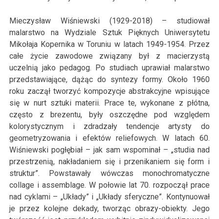
Mieczysław Wiśniewski (1929-2018) – studiował
malarstwo na Wydziale Sztuk Pięknych Uniwersytetu
Mikołaja Kopernika w Toruniu w latach 1949-1954. Przez
całe życie zawodowe związany był z macierzystą
uczelnią jako pedagog. Po studiach uprawiał malarstwo
przedstawiające, dążąc do syntezy formy. Około 1960
roku zaczął tworzyć kompozycje abstrakcyjne wpisujące
się w nurt sztuki materii. Prace te, wykonane z płótna,
często z brezentu, były oszczędne pod względem
kolorystycznym i zdradzały tendencje artysty do
geometryzowania i efektów reliefowych. W latach 60.
Wiśniewski pogłębiał – jak sam wspominał – „studia nad
przestrzenią, nakładaniem się i przenikaniem się form i
struktur”. Powstawały wówczas monochromatyczne
collage i assemblage. W połowie lat 70. rozpoczął prace
nad cyklami – „Układy” i „Układy sferyczne”. Kontynuował
je przez kolejne dekady, tworząc obrazy-obiekty. Jego