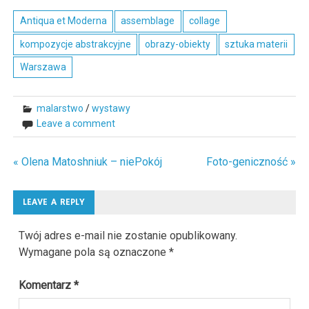
Antiqua et Moderna
assemblage
collage
kompozycje abstrakcyjne
obrazy-obiekty
sztuka materii
Warszawa
malarstwo
/
wystawy
Leave a comment
« Olena Matoshniuk – niePokój
Foto-geniczność »
Nawigacja
wpisu
LEAVE A REPLY
Twój adres e-mail nie zostanie opublikowany.
Wymagane pola są oznaczone
*
Komentarz
*