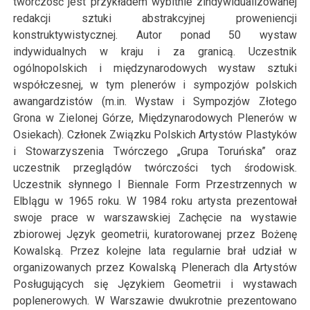
twórczość jest przykładem wybitnie zindywidualizowanej
redakcji sztuki abstrakcyjnej proweniencji
konstruktywistycznej. Autor ponad 50 wystaw
indywidualnych w kraju i za granicą. Uczestnik
ogólnopolskich i międzynarodowych wystaw sztuki
współczesnej, w tym plenerów i sympozjów polskich
awangardzistów (m.in. Wystaw i Sympozjów Złotego
Grona w Zielonej Górze, Międzynarodowych Plenerów w
Osiekach). Członek Związku Polskich Artystów Plastyków
i Stowarzyszenia Twórczego „Grupa Toruńska” oraz
uczestnik przeglądów twórczości tych środowisk.
Uczestnik słynnego I Biennale Form Przestrzennych w
Elblągu w 1965 roku. W 1984 roku artysta prezentował
swoje prace w warszawskiej Zachęcie na wystawie
zbiorowej Język geometrii, kuratorowanej przez Bożenę
Kowalską. Przez kolejne lata regularnie brał udział w
organizowanych przez Kowalską Plenerach dla Artystów
Posługujących się Językiem Geometrii i wystawach
poplenerowych. W Warszawie dwukrotnie prezentowano