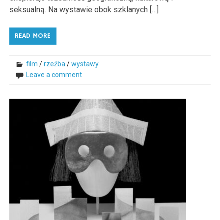
seksualną. Na wystawie obok szklanych […]
READ MORE
film
/
rzeźba
/
wystawy
Leave a comment