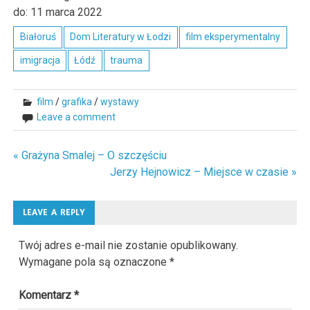
do:
11
marca
2022
Białoruś
Dom Literatury w Łodzi
film eksperymentalny
imigracja
Łódź
trauma
film
/
grafika
/
wystawy
Leave a comment
« Grażyna Smalej – O szczęściu
Nawigacja
Jerzy Hejnowicz – Miejsce w czasie »
wpisu
LEAVE A REPLY
Twój adres e-mail nie zostanie opublikowany.
Wymagane pola są oznaczone
*
Komentarz
*