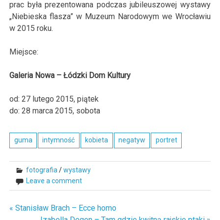
prac była prezentowana podczas jubileuszowej wystawy
„Niebieska flasza” w Muzeum Narodowym we Wrocławiu
w 2015 roku.
Miejsce:
Galeria Nowa – Łódzki Dom Kultury
od:
27
lutego
2015
,
piątek
do:
28
marca
2015
,
sobota
guma
intymność
kobieta
negatyw
portret
fotografia
/
wystawy
Leave a comment
« Stanisław Brach – Ecce homo
Nawigacja
Izabella Degen – Tam gdzie kwitną rajskie ptaki »