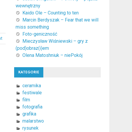
wewnętrzny
Kaido Ole – Counting to ten
Marcin Berdyszak – Fear that we will
miss something
Foto-geniczność
nt
Mieczysław Wiśniewski – gry z
(pod)obraz(i)em
Olena Matoshniuk – niePokój
KATEGORIE
ceramika
festiwale
film
j
fotografia
grafika
malarstwo
rysunek