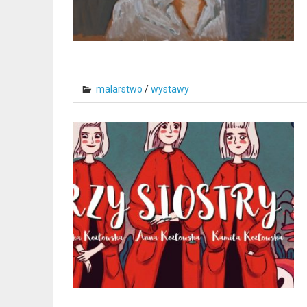
malarstwo
/
wystawy