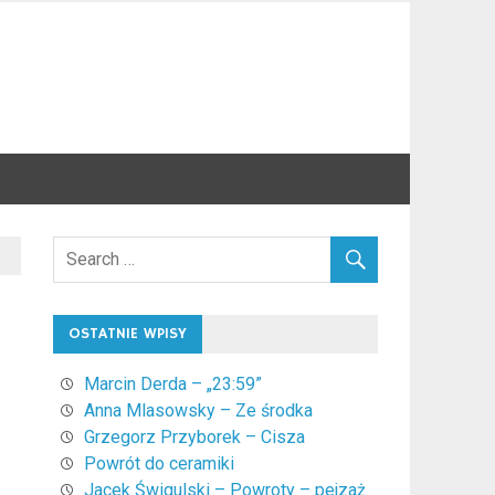
OSTATNIE WPISY
Marcin Derda – „23:59”
Anna Mlasowsky – Ze środka
Grzegorz Przyborek – Cisza
Powrót do ceramiki
Jacek Świgulski – Powroty – pejzaż