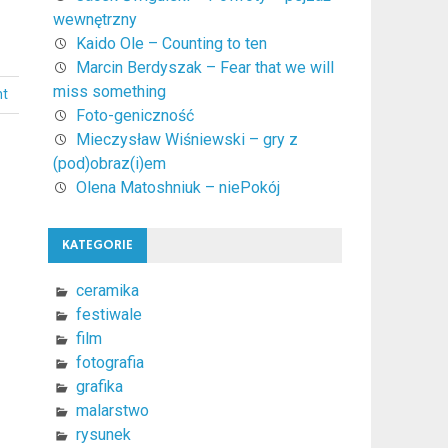
wewnętrzny
Kaido Ole – Counting to ten
Marcin Berdyszak – Fear that we will
miss something
nt
Foto-geniczność
Mieczysław Wiśniewski – gry z
(pod)obraz(i)em
Olena Matoshniuk – niePokój
KATEGORIE
ceramika
festiwale
film
fotografia
grafika
malarstwo
rysunek