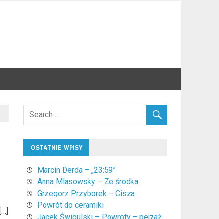
OSTATNIE WPISY
Marcin Derda – „23:59”
Anna Mlasowsky – Ze środka
Grzegorz Przyborek – Cisza
Powrót do ceramiki
[…]
Jacek Świgulski – Powroty – pejzaż