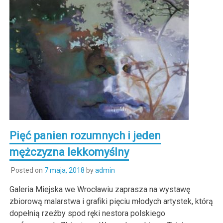
Pięć panien rozumnych i jeden
mężczyzna lekkomyślny
Posted on
7 maja, 2018
by
admin
Galeria Miejska we Wrocławiu zaprasza na wystawę
zbiorową malarstwa i grafiki pięciu młodych artystek, którą
dopełnią rzeźby spod ręki nestora polskiego