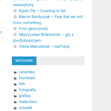
wewnętrzny
Kaido Ole – Counting to ten
Marcin Berdyszak – Fear that we will
miss something
Foto-geniczność
nt
Mieczysław Wiśniewski – gry z
(pod)obraz(i)em
Olena Matoshniuk – niePokój
KATEGORIE
ceramika
festiwale
film
fotografia
grafika
malarstwo
rysunek