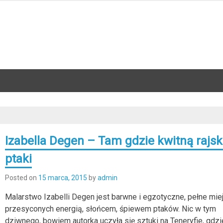
Izabella Degen – Tam gdzie kwitną rajsk
ptaki
Posted on
15 marca, 2015
by
admin
Malarstwo Izabelli Degen jest barwne i egzotyczne, pełne mie
przesyconych energią, słońcem, śpiewem ptaków. Nic w tym
dziwnego, bowiem autorka uczyła się sztuki na Teneryfie, gdzi