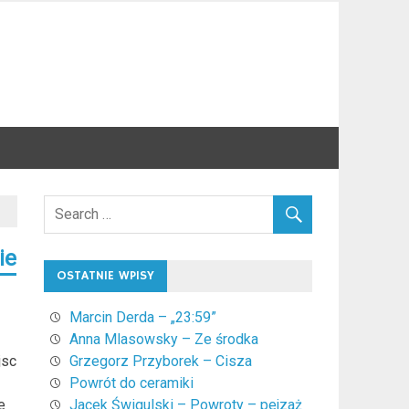
ie
OSTATNIE WPISY
Marcin Derda – „23:59”
Anna Mlasowsky – Ze środka
jsc
Grzegorz Przyborek – Cisza
Powrót do ceramiki
e
Jacek Świgulski – Powroty – pejzaż