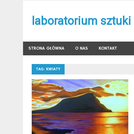
Skip
to
laboratorium sztuki
content
STRONA GŁÓWNA
O NAS
KONTAKT
TAG:
KWIATY