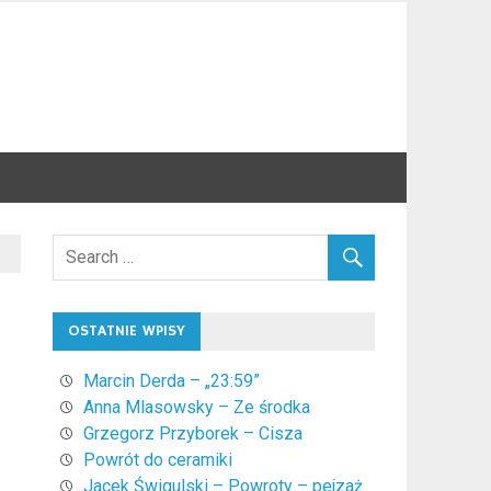
OSTATNIE WPISY
Marcin Derda – „23:59”
Anna Mlasowsky – Ze środka
Grzegorz Przyborek – Cisza
Powrót do ceramiki
Jacek Świgulski – Powroty – pejzaż