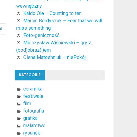
wewnętrzny
Kaido Ole – Counting to ten
Marcin Berdyszak – Fear that we will
miss something
nt
Foto-geniczność
Mieczysław Wiśniewski – gry z
(pod)obraz(i)em
Olena Matoshniuk – niePokój
KATEGORIE
ceramika
festiwale
film
fotografia
grafika
malarstwo
rysunek