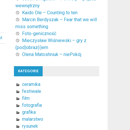
wewnętrzny
Kaido Ole – Counting to ten
Marcin Berdyszak – Fear that we will
miss something
Foto-geniczność
nt
Mieczysław Wiśniewski – gry z
(pod)obraz(i)em
Olena Matoshniuk – niePokój
KATEGORIE
ceramika
festiwale
film
fotografia
grafika
malarstwo
rysunek