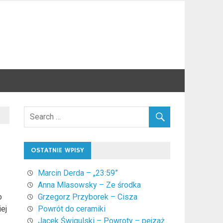
OSTATNIE WPISY
Marcin Derda – „23:59”
Anna Mlasowsky – Ze środka
o
Grzegorz Przyborek – Cisza
ej
Powrót do ceramiki
Jacek Świgulski – Powroty – pejzaż