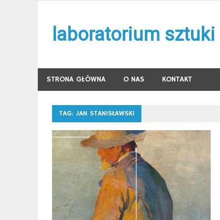
Skip
to
laboratorium sztuki
content
STRONA GŁÓWNA
O NAS
KONTAKT
TAG:
JAN STANISŁAWSKI