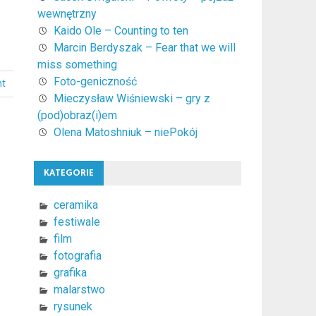
wewnętrzny
Kaido Ole – Counting to ten
Marcin Berdyszak – Fear that we will
miss something
Foto-geniczność
nt
Mieczysław Wiśniewski – gry z
(pod)obraz(i)em
Olena Matoshniuk – niePokój
KATEGORIE
ceramika
festiwale
film
fotografia
grafika
malarstwo
rysunek