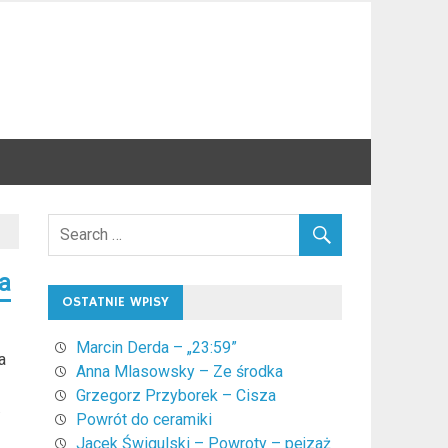
a
OSTATNIE WPISY
Marcin Derda – „23:59”
a
Anna Mlasowsky – Ze środka
Grzegorz Przyborek – Cisza
.
Powrót do ceramiki
Jacek Świgulski – Powroty – pejzaż