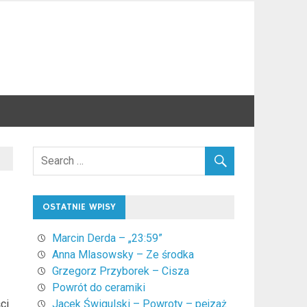
OSTATNIE WPISY
Marcin Derda – „23:59”
Anna Mlasowsky – Ze środka
Grzegorz Przyborek – Cisza
Powrót do ceramiki
ci
Jacek Świgulski – Powroty – pejzaż