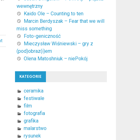
wewnętrzny
Kaido Ole – Counting to ten
Marcin Berdyszak – Fear that we will
miss something
Foto-geniczność
nt
Mieczysław Wiśniewski – gry z
(pod)obraz(i)em
Olena Matoshniuk – niePokój
KATEGORIE
ceramika
festiwale
film
fotografia
grafika
malarstwo
rysunek