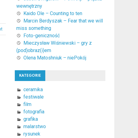
wewnętrzny
Kaido Ole – Counting to ten
Marcin Berdyszak – Fear that we will
miss something
nt
Foto-geniczność
Mieczysław Wiśniewski – gry z
(pod)obraz(i)em
Olena Matoshniuk – niePokój
KATEGORIE
ceramika
festiwale
film
fotografia
grafika
malarstwo
rysunek