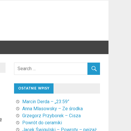
OSTATNIE WPISY
Marcin Derda – „23:59”
Anna Mlasowsky – Ze środka
Grzegorz Przyborek – Cisza
ę
Powrót do ceramiki
Jacek Świgulski – Powroty – pejzaż